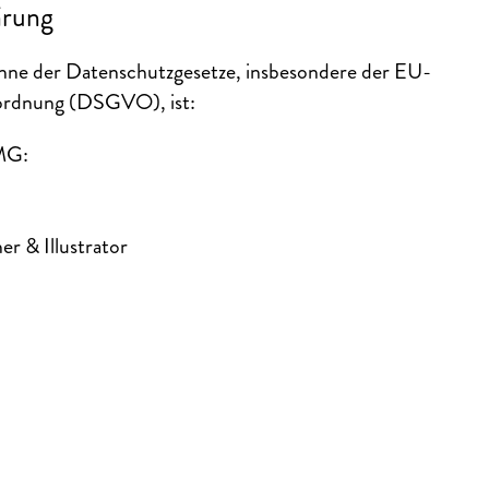
ärung
inne der Datenschutzgesetze, insbesondere der EU-
ordnung (DSGVO), ist:
TMG:
r
r & Illustrator