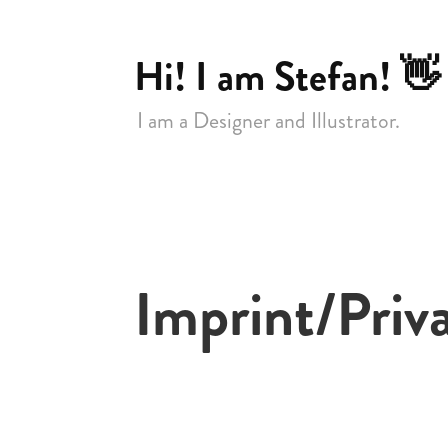
Hi! I am Stefan! 👋
I am a Designer and Illustrator.
Imprint/Priv